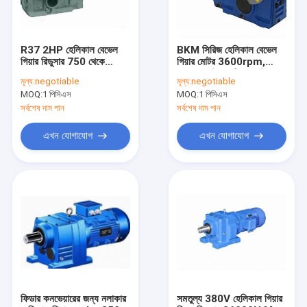
R37 2HP হেলিকাল বেভেল
BKM সিরিজ হেলিকাল বেভেল
গিয়ার রিডুসার 750 থেকে
গিয়ার মোটর 3600rpm,
3000rpm
HT250 ইলেকট্রিক মোটর
মূল্য:
negotiable
মূল্য:
negotiable
গিয়ার রিডাকশন বক্স
MOQ:
1 পিসিএস
MOQ:
1 পিসিএস
সর্বশেষ দাম পান
সর্বশেষ দাম পান
এখন যোগাযোগ
এখন যোগাযোগ
বাড়ি
পণ্য
আমাদের সম্পর্কে
ফিডার কনভেয়ারের জন্য নলাকার
সমতুল্য 380V হেলিকাল গিয়ার