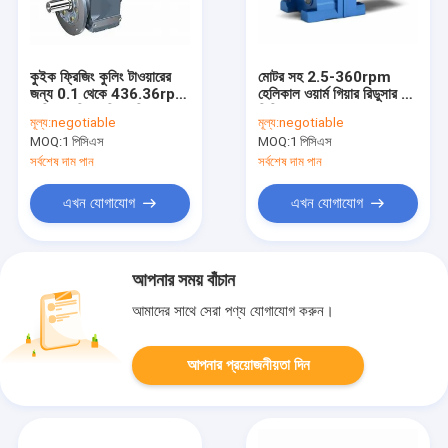
কুইক ফ্রিজিং কুলিং টাওয়ারের
মোটর সহ 2.5-360rpm
জন্য 0.1 থেকে 436.36rpm
হেলিকাল ওয়ার্ম গিয়ার রিডুসার R
হেলিকাল গিয়ার স্পিড রিডুসার
সিরিজ
মূল্য:
negotiable
মূল্য:
negotiable
MOQ:
1 পিসিএস
MOQ:
1 পিসিএস
সর্বশেষ দাম পান
সর্বশেষ দাম পান
এখন যোগাযোগ
এখন যোগাযোগ
আপনার সময় বাঁচান
আমাদের সাথে সেরা পণ্য যোগাযোগ করুন।
আপনার প্রয়োজনীয়তা দিন