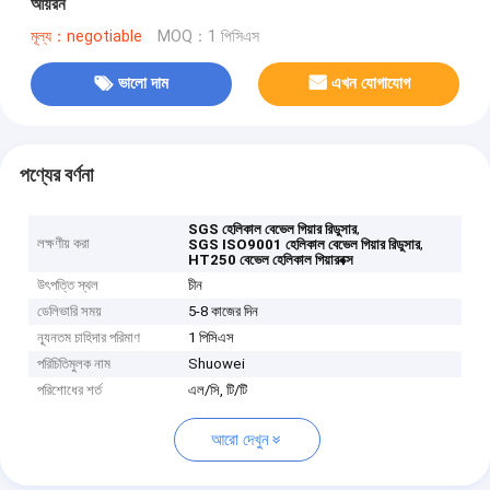
আয়রন
মূল্য：negotiable
MOQ：1 পিসিএস
ভালো দাম
এখন যোগাযোগ
পণ্যের বর্ণনা
,
SGS হেলিকাল বেভেল গিয়ার রিডুসার
লক্ষণীয় করা
,
SGS ISO9001 হেলিকাল বেভেল গিয়ার রিডুসার
HT250 বেভেল হেলিকাল গিয়ারবক্স
উৎপত্তি স্থল
চীন
ডেলিভারি সময়
5-8 কাজের দিন
ন্যূনতম চাহিদার পরিমাণ
1 পিসিএস
পরিচিতিমুলক নাম
Shuowei
পরিশোধের শর্ত
এল/সি, টি/টি
আরো দেখুন