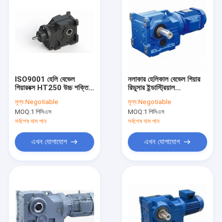
ISO9001 হেলি বেভেল
নলাকার হেলিকাল বেভেল গিয়ার
গিয়ারবক্স HT250 উচ্চ শক্তি
রিডুসার ইন্ডাস্ট্রিয়াল
ঢালাই আয়রন
3600rpm
মূল্য:
Negotiable
মূল্য:
Negotiable
MOQ:
1 পিসিএস
MOQ:
1 পিসিএস
সর্বশেষ দাম পান
সর্বশেষ দাম পান
এখন যোগাযোগ
এখন যোগাযোগ
বাড়ি
পণ্য
আমাদের সম্পর্কে