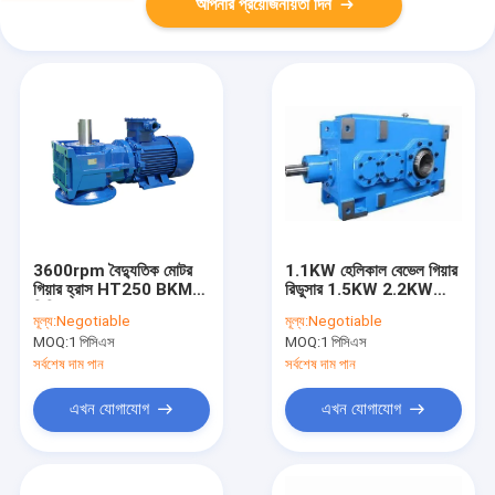
আপনার প্রয়োজনীয়তা দিন
3600rpm বৈদ্যুতিক মোটর
1.1KW হেলিকাল বেভেল গিয়ার
গিয়ার হ্রাস HT250 BKM
রিডুসার 1.5KW 2.2KW
সিরিজ
3KW 4KW
মূল্য:
Negotiable
মূল্য:
Negotiable
MOQ:
1 পিসিএস
MOQ:
1 পিসিএস
সর্বশেষ দাম পান
সর্বশেষ দাম পান
এখন যোগাযোগ
এখন যোগাযোগ