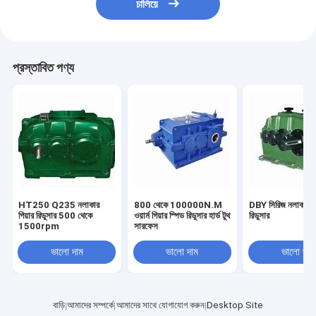
চালিয়ে
প্রস্তাবিত পণ্য
HT250 Q235 নলাকার
800 থেকে 100000N.M
DBY সিরিজ নলাকার গি
গিয়ার রিডুসার 500 থেকে
ওয়ার্ম গিয়ার স্পিড রিডুসার হার্ড টুথ
রিডুসার
1500rpm
সারফেস
ভালো দাম
ভালো দাম
ভালো দাম
বাড়ি
আমাদের সম্পর্কে
আমাদের সাথে যোগাযোগ করুন
Desktop Site