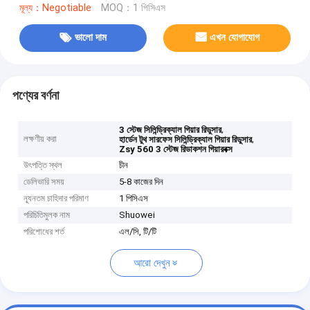
মূল্য：Negotiable
MOQ：1 পিসিএস
ভালো দাম
এখন যোগাযোগ
পণ্যের বর্ণনা
,
3 স্টেজ সিলিন্ড্রিক্যাল গিয়ার রিডুসার
লক্ষণীয় করা
,
হার্ডেন টুথ সারফেস সিলিন্ড্রিক্যাল গিয়ার রিডুসার
Zsy 560 3 স্টেজ রিডাকশন গিয়ারবক্স
উৎপত্তি স্থল
চীন
ডেলিভারি সময়
5-8 কাজের দিন
ন্যূনতম চাহিদার পরিমাণ
1 পিসিএস
পরিচিতিমুলক নাম
Shuowei
পরিশোধের শর্ত
এল/সি, টি/টি
আরো দেখুন