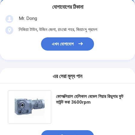
যোগাযোগের ঠিকানা
Mr. Dong
লিজিয়া টাউন, উজিন জেলা, চাংঝো শহর, জিয়াংসু প্রদেশ
এখন যোগাযোগ
এর সেরা মূল্য পান
কোঅক্সিয়াল হেলিকাল বেভেল গিয়ার রিডুসার ফুট
মাউন্ট করা 3600rpm