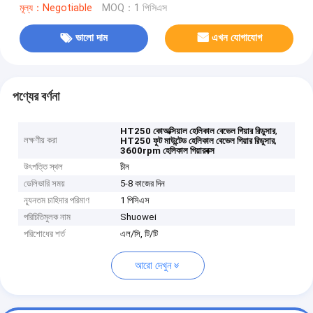
মূল্য：Negotiable
MOQ：1 পিসিএস
ভালো দাম
এখন যোগাযোগ
পণ্যের বর্ণনা
,
HT250 কোঅক্সিয়াল হেলিকাল বেভেল গিয়ার রিডুসার
লক্ষণীয় করা
,
HT250 ফুট মাউন্টেড হেলিকাল বেভেল গিয়ার রিডুসার
3600rpm হেলিকাল গিয়ারবক্স
উৎপত্তি স্থল
চীন
ডেলিভারি সময়
5-8 কাজের দিন
ন্যূনতম চাহিদার পরিমাণ
1 পিসিএস
পরিচিতিমুলক নাম
Shuowei
পরিশোধের শর্ত
এল/সি, টি/টি
আরো দেখুন