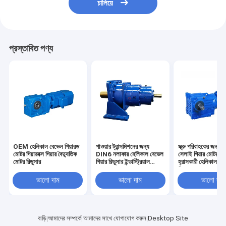
চালিয়ে
প্রস্তাবিত পণ্য
OEM হেলিকাল বেভেল গিয়ারড
পাওয়ার ট্রান্সমিশনের জন্য
স্ক্রু পরিবাহকের জন্য 
মোটর গিয়ারবক্স গিয়ার বৈদ্যুতিক
DIN6 নলাকার হেলিকাল বেভেল
সেলাই গিয়ার মোটর বেল্
মোটর রিডুসার
গিয়ার রিডুসার ইন্ডাস্ট্রিয়াল
হ্রাসকারী হেলিকাল বে
3600rpm
গিয়ারবক্স
ভালো দাম
ভালো দাম
ভালো দাম
বাড়ি
আমাদের সম্পর্কে
আমাদের সাথে যোগাযোগ করুন
Desktop Site